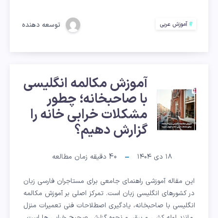
(مخارج
حروف)
توسعه دهنده
آموزش عربی
آموزش مکالمه انگلیسی
آموزش
با صاحبخانه؛ چطور
مشکلات خرابی خانه را
مکالمه
گزارش دهیم؟
انگلیسی
۱۸ دی ۱۴۰۴
40
دقیقه زمان مطالعه
با
این مقاله آموزشی راهنمای جامعی برای مستاجران فارسی زبان
صاحبخانه؛
در کشورهای انگلیسی زبان است. تمرکز اصلی بر آموزش مکالمه
چطور
انگلیسی با صاحبخانه، یادگیری اصطلاحات فنی تعمیرات منزل
مانند لوله کشی و برق، و نحوه گزارش صحیح خرابی ها است.