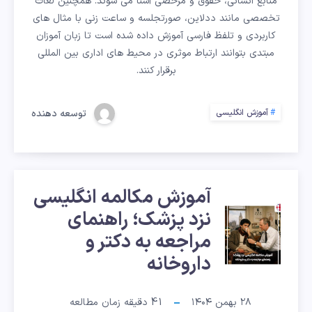
در
منابع انسانی، حقوق و مرخصی آشنا می شوند. همچنین لغات
تخصصی مانند ددلاین، صورتجلسه و ساعت زنی با مثال های
مورد
کاربردی و تلفظ فارسی آموزش داده شده است تا زبان آموزان
وظایف
مبتدی بتوانند ارتباط موثری در محیط های اداری بین المللی
برقرار کنند.
و
توسعه دهنده
آموزش انگلیسی
برنامه
های
روزانه
آموزش مکالمه انگلیسی
آموزش
نزد پزشک؛ راهنمای
صحبت
مراجعه به دکتر و
مکالمه
کنیم؟
داروخانه
انگلیسی
۲۸ بهمن ۱۴۰۴
41
دقیقه زمان مطالعه