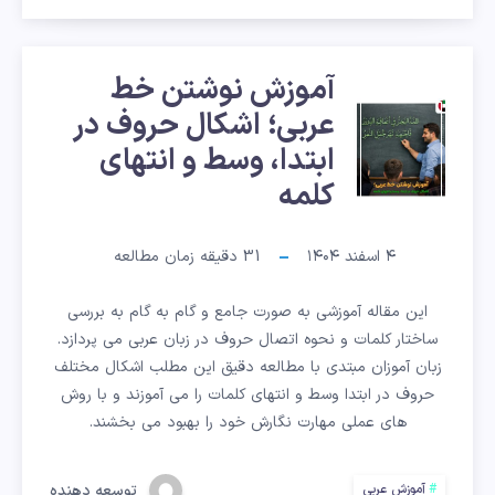
با
همکاران
آموزش نوشتن خط
آموزش
عربی؛ اشکال حروف در
ابتدا، وسط و انتهای
نوشتن
کلمه
خط
۴ اسفند ۱۴۰۴
31
دقیقه زمان مطالعه
عربی؛
این مقاله آموزشی به صورت جامع و گام به گام به بررسی
اشکال
ساختار کلمات و نحوه اتصال حروف در زبان عربی می پردازد.
حروف
زبان آموزان مبتدی با مطالعه دقیق این مطلب اشکال مختلف
حروف در ابتدا وسط و انتهای کلمات را می آموزند و با روش
در
های عملی مهارت نگارش خود را بهبود می بخشند.
توسعه دهنده
آموزش عربی