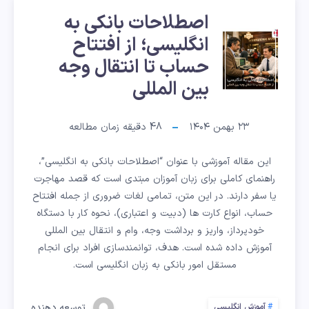
و
اصطلاحات بانکی به
اصطلاحات
چک
انگلیسی؛ از افتتاح
حساب تا انتقال وجه
بانکی
این
بین المللی
به
بدون
۲۳ بهمن ۱۴۰۴
48
دقیقه زمان مطالعه
انگلیسی؛
استرس
این مقاله آموزشی با عنوان “اصطلاحات بانکی به انگلیسی”،
از
راهنمای کاملی برای زبان آموزان مبتدی است که قصد مهاجرت
افتتاح
یا سفر دارند. در این متن، تمامی لغات ضروری از جمله افتتاح
حساب، انواع کارت ها (دبیت و اعتباری)، نحوه کار با دستگاه
حساب
خودپرداز، واریز و برداشت وجه، وام و انتقال بین المللی
آموزش داده شده است. هدف، توانمندسازی افراد برای انجام
تا
مستقل امور بانکی به زبان انگلیسی است.
توسعه دهنده
آموزش انگلیسی