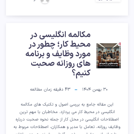
ابتدا،
وسط
و
مکالمه انگلیسی در
انتهای
محیط کار؛ چطور در
مکالمه
کلمه
مورد وظایف و برنامه
انگلیسی
های روزانه صحبت
کنیم؟
در
محیط
۳۰ بهمن ۱۴۰۴
43
دقیقه زمان مطالعه
کار؛
این مقاله جامع به بررسی اصول و تکنیک های مکالمه
انگلیسی در محیط کار می پردازد. مخاطبان با مهم ترین
چطور
اصطلاحات انگلیسی در محل کار از جمله نحوه صحبت درباره
وظایف روزانه، تعامل با مدیر و همکاران، اصطلاحات مربوط به