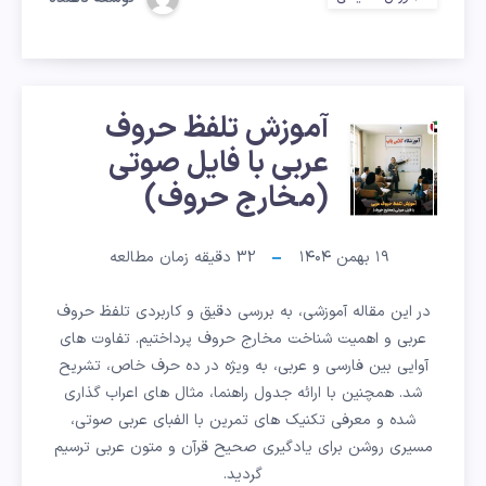
انتقال
وجه
بین
آموزش تلفظ حروف
المللی
آموزش
عربی با فایل صوتی
تلفظ
(مخارج حروف)
حروف
۱۹ بهمن ۱۴۰۴
32
دقیقه زمان مطالعه
عربی
در این مقاله آموزشی، به بررسی دقیق و کاربردی تلفظ حروف
با
عربی و اهمیت شناخت مخارج حروف پرداختیم. تفاوت های
آوایی بین فارسی و عربی، به ویژه در ده حرف خاص، تشریح
فایل
شد. همچنین با ارائه جدول راهنما، مثال های اعراب گذاری
شده و معرفی تکنیک های تمرین با الفبای عربی صوتی،
صوتی
مسیری روشن برای یادگیری صحیح قرآن و متون عربی ترسیم
گردید.