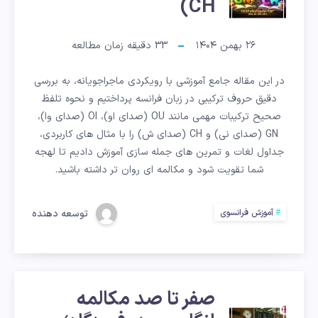
ترکیبی
CH)
در
۲۶ بهمن ۱۴۰۴
33
دقیقه زمان مطالعه
زبان
در این مقاله جامع آموزشی با رویکردی ماجراجویانه، به بررسی
فرانسه
دقیق حروف ترکیبی در زبان فرانسه پرداختیم و نحوه تلفظ
صحیح ترکیبات مهمی مانند OU (صدای او)، OI (صدای وا)،
(OU,
GN (صدای نی) و CH (صدای ش) را با مثال های کاربردی،
جداول لغات و تمرین های جمله سازی آموزش دادیم تا لهجه
OI,
شما تقویت شود و مکالمه ای روان تر داشته باشید.
GN,
توسعه دهنده
آموزش فرانسوی
CH)
صفر تا صد مکالمه