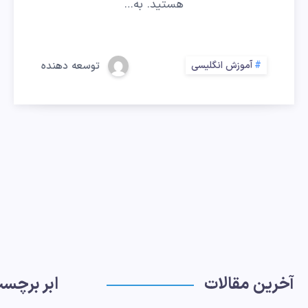
به
هستید. به…
زبان
انگلیسی
آموزش انگلیسی
توسعه دهنده
همراه
با
مثال
آخرین مقالات
ابر برچس