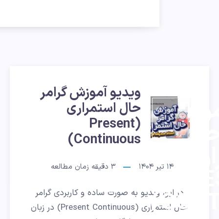
ویدیو آموزش گرامر
موزش
حال استمراری
(Present
حال
Continuous)
اری
۱۴ تیر ۱۴۰۴
3
دقیقه زمان مطالعه
(PR
CONT
در این ویدیو به صورت ساده و کاربردی گرامر
حال استمراری (Present Continuous) در زبان