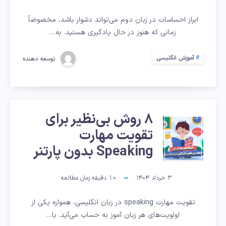
ابراز
ابراز احساسات در زبان دوم می‌تواند دشوار باشد، مخصوصاً
خوشحالی
زمانی که هنوز در حال یادگیری هستید. به…
به
آموزش انگلیسی
توسعه دهنده
زبان
انگلیسی
۸ روش بی‌نظیر برای
۸
همراه
تقویت مهارت
روش
Speaking بدون پارتنر
با
بی‌نظیر
مثال
۳ خرداد ۱۴۰۴
10
دقیقه زمان مطالعه
برای
تقویت مهارت speaking در زبان انگلیسی، همواره یکی از
تقویت
اولویت‌های هر زبان آموز به حساب می‌آید. با…