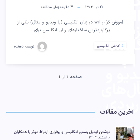
رامر
۲۱ تیر ۱۴۰۴
4
دقیقه زمان مطالعه
WILL در
آموزش گرامر will در زبان انگلیسی (با ویدیو و مثال) یکی از
بان
پرکاربردترین ساختارهای زبان انگلیسی برای…
گلیسی
آموزش انگلیسی
توسعه دهنده
| با
دیو و
صفحه 1 از 1
ل‌های
ربردی
آخرین مقالات
نوشتن ایمیل رسمی انگلیسی و برقراری ارتباط موثر با همکاران
۶ اسفند ۱۴۰۴