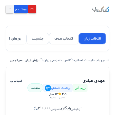
EN
ورود
|
ثبت‌نام
انتخاب زبان
انتخاب هدف
جنسیت
روزهای کاری
آموزش زبان اسپانیایی
کلاس یاب
/
لیست اساتید
/
کلاس خصوصی زبان
/
آموزش زبان اسپانیایی
مهدی عبادی
اسپانیایی
رزرو آنی
پرداخت اقساطی
منعطف
4.9
2+ سال
سابقه
امتیاز
رایگان
290,000
آزمایشی
خصوصی