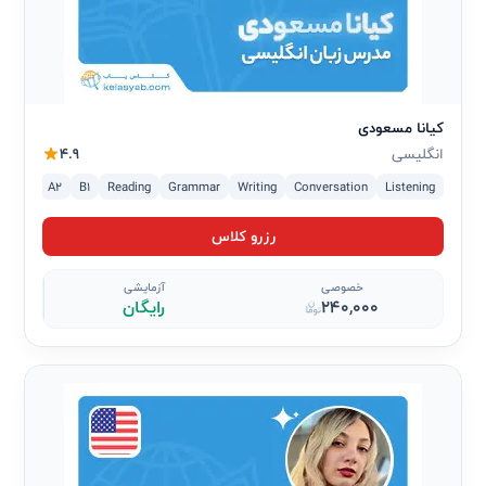
کیانا مسعودی
انگلیسی
4.9
A1
A2
B1
Reading
Grammar
Writing
Conversation
Listening
رزرو کلاس
خصوصی
آزمایشی
240,000
رایگان