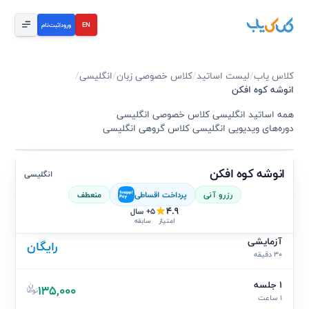
EN
ورود
|
ثبت‌نام
کلاس یاب
/
لیست اساتید
/
کلاس خصوصی زبان
/
انگلیسی
/
انوشه کوه افکن
همه اساتید انگلیسی
·
کلاس خصوصی انگلیسی
·
دوره‌های ویدیویی انگلیسی
·
کلاس گروهی انگلیسی
انوشه کوه افکن
انگلیسی
رزرو آنی
پرداخت اقساطی
منعطف
4.9
5+ سال
سابقه
امتیاز
آزمایشی
رایگان
30 دقیقه
1 جلسه
135,000
1 ساعت