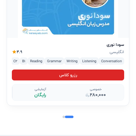
سودا نوری
انگلیسی
4.9
2
C1
C2
B1
Reading
Grammar
Writing
Listening
Conversation
رزرو کلاس
خصوصی
آزمایشی
280,000
رایگان