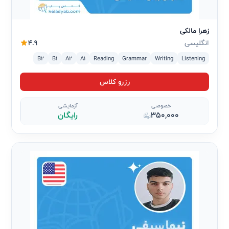
زهرا مالکی
انگلیسی
4.9
B2
B1
A2
A1
Reading
Grammar
Writing
Listening
رزرو کلاس
خصوصی
آزمایشی
350,000
رایگان