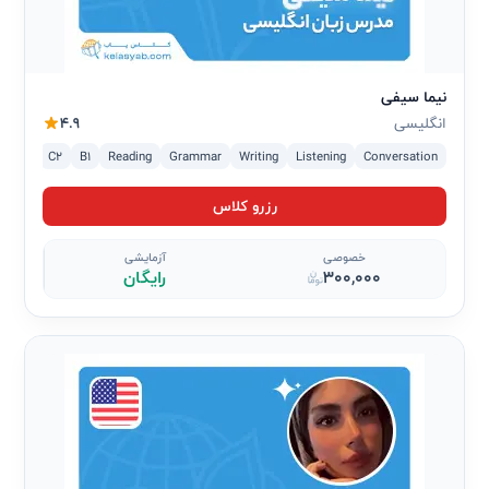
نیما سیفی
انگلیسی
4.9
2
C1
C2
B1
Reading
Grammar
Writing
Listening
Conversation
رزرو کلاس
خصوصی
آزمایشی
300,000
رایگان