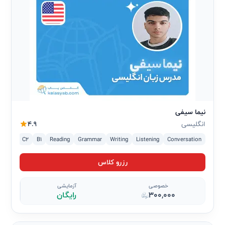
نیما سیفی
انگلیسی
4.9
2
C1
C2
B1
Reading
Grammar
Writing
Listening
Conversation
رزرو کلاس
خصوصی
آزمایشی
300,000
رایگان