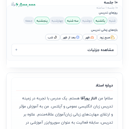
10 جلسه
6,500,000
10 جلسه 1 ساعته
روزهای تدریس
شنبه
یکشنبه
دوشنبه
سه شنبه
چهارشنبه
پنجشنبه
جمعه
بازه‌های زمانی تدریس
صبح زود
ظهر
بعد از ظهر
شب
مشاهده جزئیات
+
درباره استاد
سلام! من
الناز پورآقا
هستم. یک مدرس با تجربه در زمینه
تدریس زبان انگلیسی عمومی و آیلتس. من به آموزش مؤثر
و ارتقای مهارت‌های زبانی زبان‌آموزان علاقه‌مندم. علاوه بر
تدریس، سابقه فعالیت به عنوان سوپروایزر آموزشی در