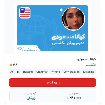
کیانا مسعودی
انگلیسی
4.9
A1
A2
B1
Reading
Grammar
Writing
Conversation
Listening
رزرو کلاس
خصوصی
آزمایشی
240,000
رایگان