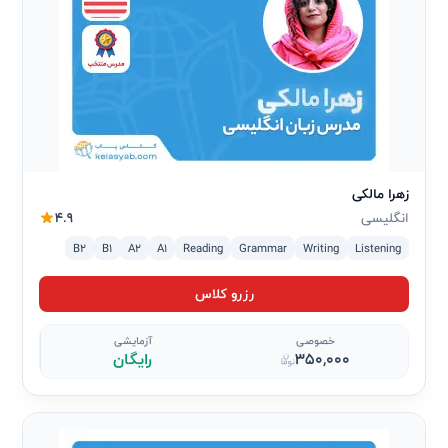
زهرا مالکی
انگلیسی
4.9
B2
B1
A2
A1
Reading
Grammar
Writing
Listening
رزرو کلاس
خصوصی
آزمایشی
350,000
رایگان