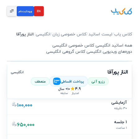
EN
ورود
|
ثبت‌نام
کلاس یاب
/
لیست اساتید
/
کلاس خصوصی زبان
/
انگلیسی
/
الناز پورآقا
همه اساتید انگلیسی
·
کلاس خصوصی انگلیسی
·
دوره‌های ویدیویی انگلیسی
·
کلاس گروهی انگلیسی
الناز پورآقا
انگلیسی
رزرو آنی
پرداخت اقساطی
منعطف
4.9
10+ سال
سابقه
امتیاز
آزمایشی
100,000
30 دقیقه
1 جلسه
650,000
1 ساعت