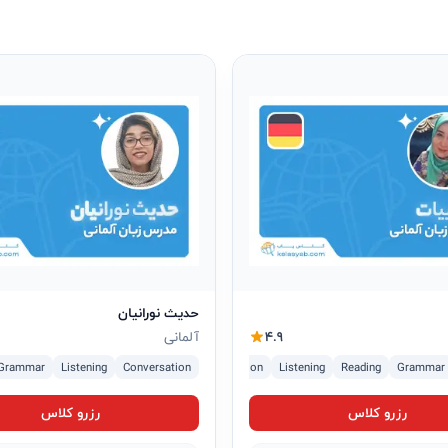
حدیث نورانیان
4.9
آلمانی
Grammar
Listening
B1
A2
Conversation
B2
A1
Conversation
Listening
Reading
Writing
Grammar
رزرو کلاس
رزرو کلاس