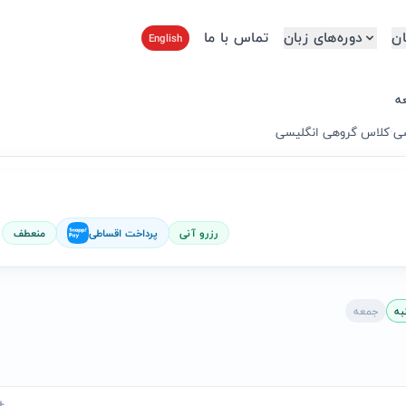
ن
دوره‌های زبان
تماس با ما
English
ه
سی
·
کلاس گروهی انگلیسی
رزرو آنی
پرداخت اقساطی
منعطف
به
جمعه
+