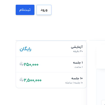
ورود
ثبت‌نام
آزمایشی
رایگان
30 دقیقه
1 جلسه
250,000
1 ساعت
10 جلسه
2,500,000
10 جلسه 1 ساعته