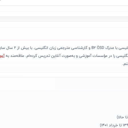
آمو
نم.