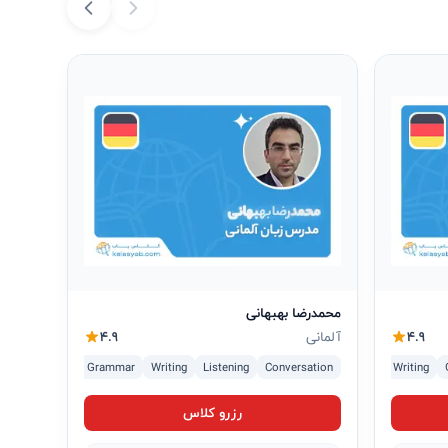
محمدرضا بهبهانی
4.9
آلمانی
4.9
Writing
A1
A2
B1
Conversation
Reading
پزشکی
Listening
Writing
Grammar
Reading
B1
رزرو کلاس