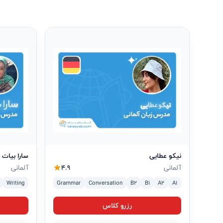
نیکو عطایی
سارا بیات
آلمانی
4.9
آلمانی
Listening
Writing
Reading
Grammar
Conversation
B2
B1
A2
A1
رزرو کلاس