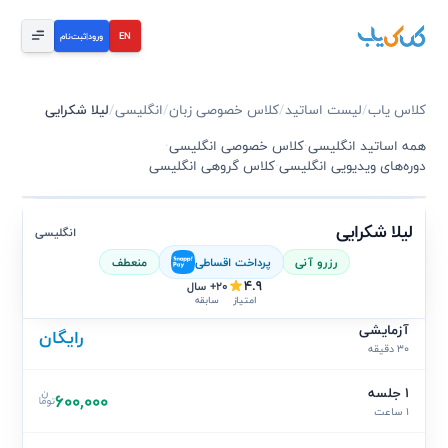
EN
ورود
|
ثبت‌نام
کلاس یاب
/
لیست اساتید
/
کلاس خصوصی زبان
/
انگلیسی
/
لیلا شکرایی
همه اساتید انگلیسی
·
کلاس خصوصی انگلیسی
·
دوره‌های ویدیویی انگلیسی
·
کلاس گروهی انگلیسی
لیلا شکرایی
انگلیسی
رزرو آنی
پرداخت اقساطی
منعطف
4.9
20+ سال
سابقه
امتیاز
آزمایشی
رایگان
30 دقیقه
1 جلسه
600,000
1 ساعت