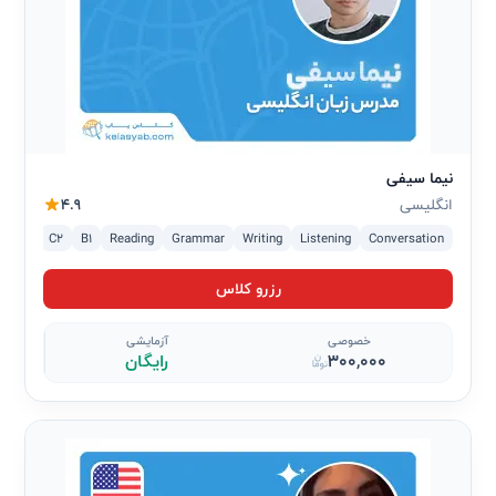
نیما سیفی
انگلیسی
4.9
2
C1
C2
B1
Reading
Grammar
Writing
Listening
Conversation
رزرو کلاس
خصوصی
آزمایشی
300,000
رایگان