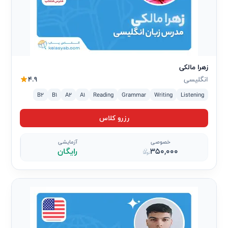
زهرا مالکی
انگلیسی
4.9
B2
B1
A2
A1
Reading
Grammar
Writing
Listening
رزرو کلاس
خصوصی
آزمایشی
350,000
رایگان