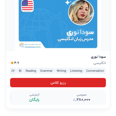
سودا نوری
انگلیسی
4.9
2
C1
C2
B1
Reading
Grammar
Writing
Listening
Conversation
رزرو کلاس
خصوصی
آزمایشی
280,000
رایگان