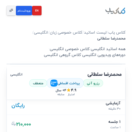
EN
ورود
|
ثبت‌نام
کلاس یاب
/
لیست اساتید
/
کلاس خصوصی زبان
/
انگلیسی
/
محمدرضا سلطانی
همه اساتید انگلیسی
·
کلاس خصوصی انگلیسی
·
دوره‌های ویدیویی انگلیسی
·
کلاس گروهی انگلیسی
محمدرضا سلطانی
انگلیسی
رزرو آنی
پرداخت اقساطی
منعطف
4.9
4+ سال
سابقه
امتیاز
آزمایشی
رایگان
30 دقیقه
1 جلسه
210,000
1 ساعت