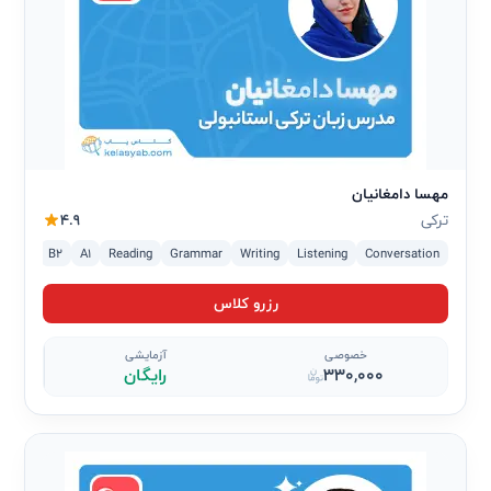
مهسا دامغانیان
ترکی
4.9
2
C1
B2
A1
Reading
Grammar
Writing
Listening
Conversation
رزرو کلاس
خصوصی
آزمایشی
330,000
رایگان