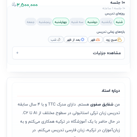
10 جلسه
2,500,000
10 جلسه 1 ساعته
روزهای تدریس
شنبه
یکشنبه
دوشنبه
سه شنبه
چهارشنبه
پنجشنبه
جمعه
بازه‌های زمانی تدریس
صبح زود
ظهر
بعد از ظهر
شب
مشاهده جزئیات
+
درباره استاد
من
شقایق صفوی
هستم. دارای مدرک TTC و با 4 سال سابقه
تدریس زبان ترکی استانبولی در سطوح مختلف از A1 تا C2.
در حال حاضر با یک آموزشگاه در ترکیه همکاری می‌کنم و به
زبان‌آموزان در ترکیه، زبان فارسی تدریس می‌کنم. در