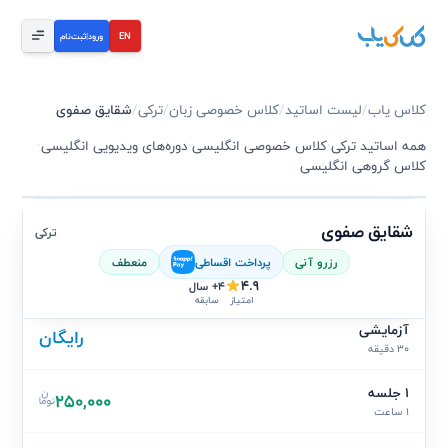
EN
ورود
|
ثبت‌نام
کلاس یاب
/
لیست اساتید
/
کلاس خصوصی زبان
/
ترکی
/
شقایق صفوی
همه اساتید ترکی
·
کلاس خصوصی انگلیسی
·
دوره‌های ویدیویی انگلیسی
·
کلاس گروهی انگلیسی
شقایق صفوی
ترکی
رزرو آنی
پرداخت اقساطی
منعطف
4.9
4+ سال
سابقه
امتیاز
آزمایشی
رایگان
30 دقیقه
1 جلسه
250,000
1 ساعت