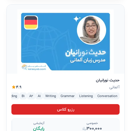
حدیث نورانیان
آلمانی
4.9
Conversation
Listening
Grammar
Writing
A1
A2
B1
Reading
پ
رزرو کلاس
خصوصی
آزمایشی
300,000
رایگان