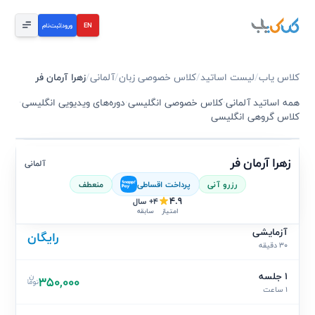
EN
ورود
|
ثبت‌نام
کلاس یاب
/
لیست اساتید
/
کلاس خصوصی زبان
/
آلمانی
/
زهرا آرمان فر
همه اساتید آلمانی
·
کلاس خصوصی انگلیسی
·
دوره‌های ویدیویی انگلیسی
·
کلاس گروهی انگلیسی
زهرا آرمان فر
آلمانی
رزرو آنی
پرداخت اقساطی
منعطف
4.9
4+ سال
سابقه
امتیاز
آزمایشی
رایگان
30 دقیقه
1 جلسه
350,000
1 ساعت