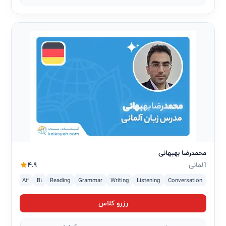
محمدرضا بهبهانی
آلمانی
4.9
2
C1
A2
B1
Reading
Grammar
Writing
Listening
Conversation
رزرو کلاس