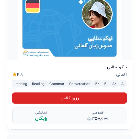
نیکو عطایی
آلمانی
4.9
iting
Listening
Reading
Grammar
Conversation
B2
B1
A2
A1
رزرو کلاس
خصوصی
آزمایشی
350,000
رایگان