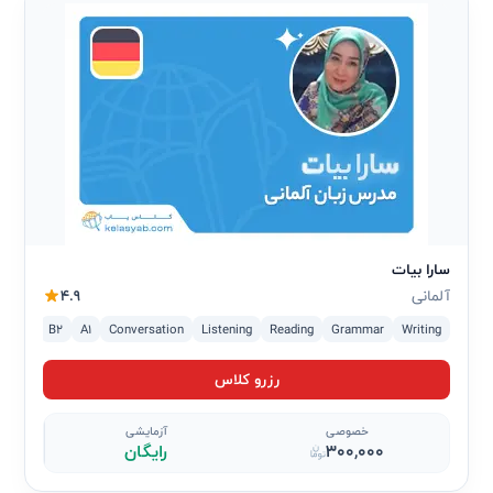
سارا بیات
آلمانی
4.9
A2
B2
A1
Conversation
Listening
Reading
Grammar
Writing
رزرو کلاس
خصوصی
آزمایشی
300,000
رایگان