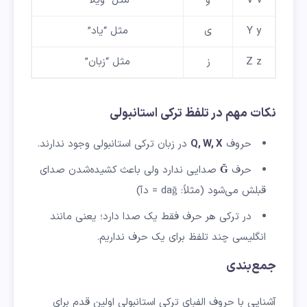
V v
و
مثل “ویلا”
Y y
ی
مثل “یاد”
Z z
ز
مثل “زبان”
نکات مهم در تلفظ ترکی استانبولی
حروف
Q, W, X
در زبان ترکی استانبولی وجود ندارند.
حرف
Ğ
صدایی ندارد ولی باعث کشیده‌شدن صدای
قبلش می‌شود (مثلاً: dağ = دآ)
در ترکی هر حرف فقط یک صدا دارد؛ یعنی مانند
انگلیسی چند تلفظ برای یک حرف نداریم.
جمع‌بندی
آشنایی با حروف الفبای ترکی استانبولی اولین قدم برای