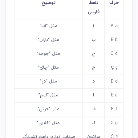
حرف
تلفظ
توضیح
فارسی
A a
آ
مثل “آب”
B b
ب
مثل “باران”
C c
ج
مثل “جوجه”
Ç ç
چ
مثل “چای”
D d
د
مثل “در”
E e
اِ
مثل “اسم”
F f
ف
مثل “فرش”
G g
گ
مثل “گلابی”
Ğ ğ
ساکت/
صدایی ندارد؛ باعث کشیدگی