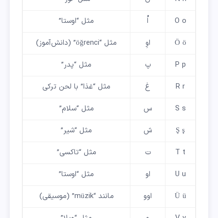
O o
اُ
مثل “اوستا”
Ö ö
اوِ
مثل “öğrenci” (دانش‌آموز)
P p
پ
مثل “پدر”
R r
غ
مثل “غذا” با لحن ترکی
S s
س
مثل “سلام”
Ş ş
ش
مثل “شیر”
T t
ت
مثل “تاکسی”
U u
او
مثل “اوستا”
Ü ü
اوو
مانند “müzik” (موسیقی)