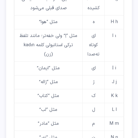
کشیده
صدای قبلی می‌شود
H h
ه
مثل “هوا”
I ı
ای
مثل “اِ” ولی خفه‌تر؛ مانند تلفظ
کوتاه
ترکی استانبولی کلمه kadın
ته‌صدا
(زن)
İ i
ای
مثل “ایمان”
J j
ژ
مثل “ژاله”
K k
ک
مثل “کتاب”
L l
ل
مثل “لب”
M m
م
مثل “مادر”
N n
ن
مثل “نور”