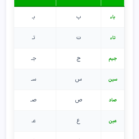
ب
بـ
باء
ت
تـ
تاء
ج
جـ
جیم
س
سـ
سین
ص
صـ
صاد
ع
عـ
عین