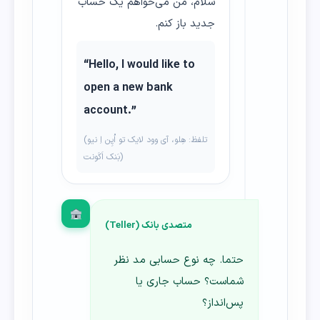
سلام، من می‌خواهم یک حساب
جدید باز کنم.
“Hello, I would like to
open a new bank
account.”
(تلفظ: هِلو، آی وود لایک تو اُپِن اِ نیو
بَنک اَکَونت)
متصدی بانک (Teller)
حتما. چه نوع حسابی مد نظر
شماست؟ حساب جاری یا
پس‌انداز؟