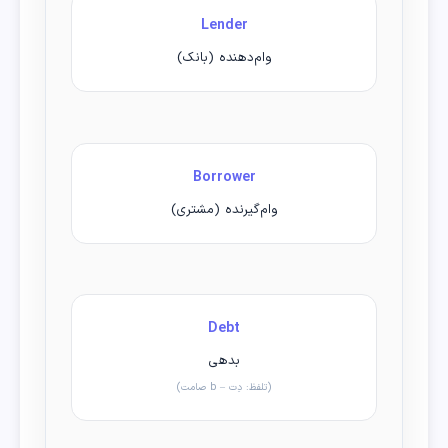
Lender
وام‌دهنده (بانک)
Borrower
وام‌گیرنده (مشتری)
Debt
بدهی
(تلفظ: دِت – b صامت)