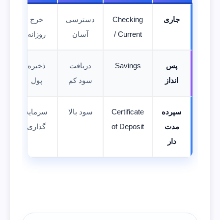
جاری
Checking
دسترسی
خرج
/ Current
آسان
روزانه
پس
Savings
دریافت
ذخیره
انداز
سود کم
پول
سپرده
Certificate
سود بالا
سرمایه
مدت
of Deposit
گذاری
دار