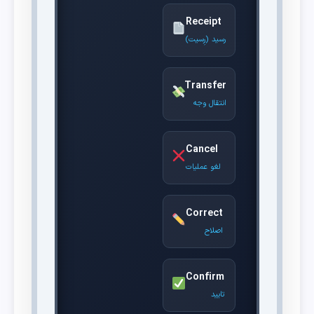
Receipt
رسید (رِسیت)
Transfer
انتقال وجه
Cancel
لغو عملیات
Correct
اصلاح
Confirm
تایید