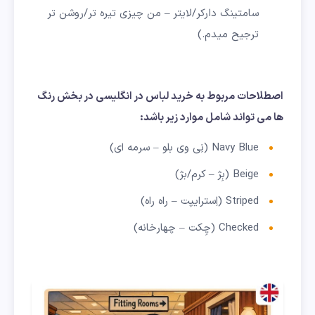
سامتینگ دارکر/لایتر – من چیزی تیره تر/روشن تر
ترجیح میدم.)
اصطلاحات مربوط به خرید لباس در انگلیسی در بخش رنگ
ها می تواند شامل موارد زیر باشد:
Navy Blue (نِی وی بلو – سرمه ای)
Beige (بِژ – کرم/بژ)
Striped (اِسترایپت – راه راه)
Checked (چِکت – چهارخانه)