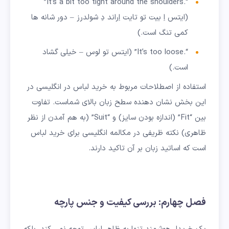
“.It’s a bit too tight around the shoulders”
(ایتس اِ بیت تو تایت اِراند دِ شولدرز – دور شانه ها
کمی تنگ است.)
“.It’s too loose” (ایتس تو لوس – خیلی گشاد
است.)
استفاده از اصطلاحات مربوط به خرید لباس در انگلیسی در
این بخش نشان دهنده سطح زبان بالای شماست. تفاوت
بین “Fit” (اندازه بودن سایز) و “Suit” (به هم آمدن از نظر
ظاهری) نکته ظریفی در مکالمه انگلیسی برای خرید لباس
است که اساتید زبان بر آن تاکید دارند.
فصل چهارم: بررسی کیفیت و جنس پارچه