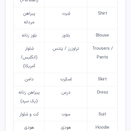
(Persian)
Shirt
شِرت
پیراهن
مردانه
Blouse
بلاوز
بلوز زنانه
Trousers /
تراوزرز / پَنتس
شلوار
Pants
(انگلیس/
آمریکا)
Skirt
اِسکِرت
دامن
Dress
دِرِس
پیراهن زنانه
(یک سره)
Suit
سوت
کت و شلوار
Hoodie
هودی
هودی